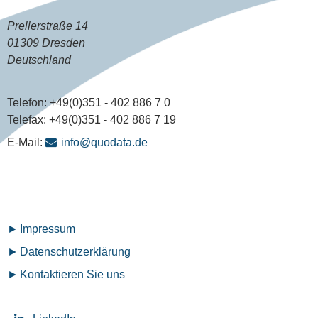
Prellerstraße 14
01309 Dresden
Deutschland
Telefon:
+49(0)351 - 402 886 7 0
Telefax:
+49(0)351 - 402 886 7 19
E-Mail:
info@quodata.de
Fußzeilenmenü
Impressum
Datenschutz­erklärung
Kontaktieren Sie uns