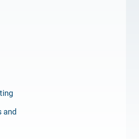
ting
s and