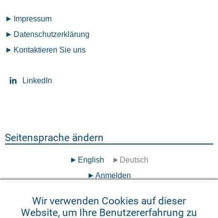
Fußzeilenmenü
Impressum
Datenschutz­erklärung
Kontaktieren Sie uns
LinkedIn
Seitensprache ändern
English
Deutsch
Benutzermenü
Anmelden
Wir verwenden Cookies auf dieser
©
2026
QuoData GmbH
Website, um Ihre Benutzererfahrung zu