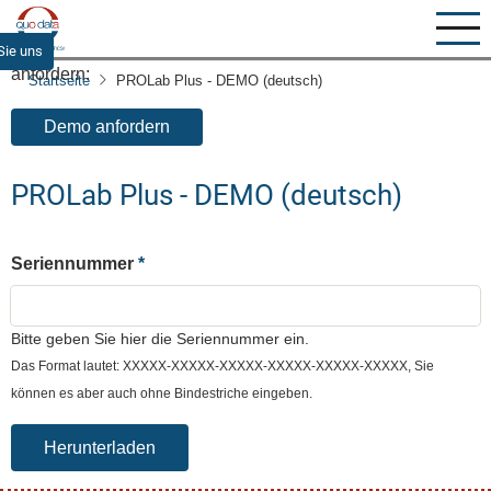
Direkt
zum
Eine kostenlose Demoversion von PROLab können Sie hier
Sie uns
Inhalt
anfordern:
Startseite
PROLab Plus - DEMO (deutsch)
Demo anfordern
PROLab Plus - DEMO (deutsch)
Seriennummer
Bitte geben Sie hier die Seriennummer ein.
Das Format lautet: XXXXX-XXXXX-XXXXX-XXXXX-XXXXX-XXXXX, Sie
können es aber auch ohne Bindestriche eingeben.